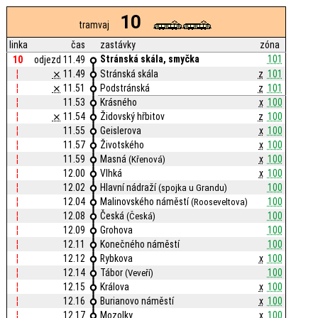
10
tramvaj
linka
čas
zastávky
zóna
Stránská skála, smyčka
101
10
odjezd 11.49
¦
⨯
11.49
Stránská skála
z
101
¦
⨯
11.51
Podstránská
z
101
¦
11.53
Krásného
x
100
¦
⨯
11.54
Židovský hřbitov
z
100
¦
11.55
Geislerova
x
100
¦
11.57
Životského
x
100
¦
11.59
Masná
x
100
(Křenová)
¦
12.00
Vlhká
x
100
¦
12.02
Hlavní nádraží
100
(spojka u Grandu)
¦
12.04
Malinovského náměstí
100
(Rooseveltova)
¦
12.08
Česká
100
(Česká)
¦
12.09
Grohova
100
¦
12.11
Konečného náměstí
100
¦
12.12
Rybkova
x
100
¦
12.14
Tábor
100
(Veveří)
¦
12.15
Králova
x
100
¦
12.16
Burianovo náměstí
x
100
¦
12.17
Mozolky
x
100