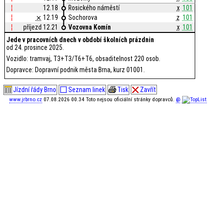
¦
12.18
Rosického náměstí
x
101
¦
⨯
12.19
Sochorova
z
101
¦
příjezd 12.21
Vozovna Komín
x
101
Jede v pracovních dnech v období školních prázdnin
od 24. prosince 2025.
Vozidlo: tramvaj, T3+T3/T6+T6, obsaditelnost 220 osob.
Dopravce: Dopravní podnik města Brna, kurz 01001.
Jízdní řády Brno
Seznam linek
Tisk
Zavřít
www.jrbrno.cz
07.08.2026 00.34 Toto nejsou oficiální stránky dopravců.
@