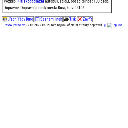
Vozidlo:
nízkopodlažní
autobus, soloLF, obsaditelnost 100 osob.
Dopravce: Dopravní podnik města Brna, kurz 04106.
Jízdní řády Brno
Seznam linek
Tisk
Zavřít
www.jrbrno.cz
06.08.2026 04.19 Toto nejsou oficiální stránky dopravců.
@