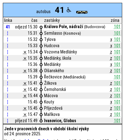
41
autobus
linka
čas
zastávky
zóna
Královo Pole, nádraží
101
41
odjezd 15.30
(Budovcova)
¦
15.31
Semilasso
101
(Kosmova)
¦
15.32
Tylova
x
101
¦
15.33
Hudcova
x
101
¦
⨯
15.34
Vozovna Medlánky
z
101
¦
⨯
15.35
Medlánky, škola
z
101
¦
15.36
Medlánky
x
101
¦
⨯
15.38
Olšanského
z
101
¦
15.39
Řečkovice
101
(Medlánecká)
¦
⨯
15.41
Žilkova
z
101
¦
⨯
15.42
Černohorská
z
101
¦
⨯
15.44
Mácova
z
101
¦
15.45
Kouty
x
101
¦
⨯
15.45
Příjezdová
z
101
¦
⨯
15.47
Maříkova
z
101
¦
příjezd 15.49
Ivanovice, Globus
101
Jede v pracovních dnech v období školní výuky
od 24. prosince 2025.