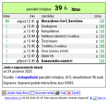
39
parciální trolejbus
linka
čas
zastávky
zóna
Masarykova čtvrť, Barvičova
100
39
odjezd 12.41
¦
⨯
12.41
Soukopova
z
100
¦
⨯
12.42
Kampelíkova
z
100
¦
⨯
12.44
Vaňkovo náměstí
x
100
(Tvrdého)
¦
⨯
12.44
Žlutý kopec
x
100
¦
⨯
12.45
Tvrdého
z
100
(Tvrdého)
¦
⨯
12.46
Úvoz
x
100
(Údolní, KVOP)
¦
⨯
12.47
Obilní trh
x
100
¦
příjezd 12.49
Komenského náměstí
100
Jede v nepracovních dnech
od 24. prosince 2025.
Vozidlo:
nízkopodlažní
parciální trolejbus, 26Tr, obsaditelnost 90 osob.
Dopravce: Dopravní podnik města Brna, kurz 03903.
Jízdní řády Brno
Seznam linek
Tisk
Zavřít
www.jrbrno.cz
06.08.2026 05.49 Toto nejsou oficiální stránky dopravců.
@