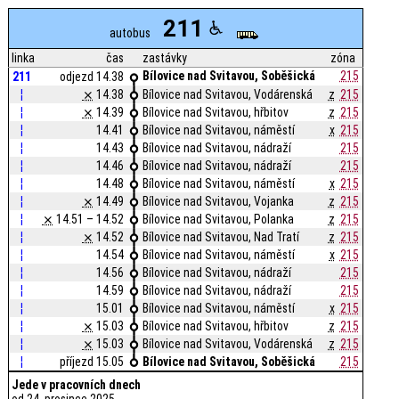
211
autobus
linka
čas
zastávky
zóna
Bílovice nad Svitavou, Soběšická
215
211
odjezd 14.38
¦
⨯
14.38
Bílovice nad Svitavou, Vodárenská
z
215
¦
⨯
14.39
Bílovice nad Svitavou, hřbitov
z
215
¦
14.41
Bílovice nad Svitavou, náměstí
x
215
¦
14.43
Bílovice nad Svitavou, nádraží
215
¦
14.46
Bílovice nad Svitavou, nádraží
215
¦
14.48
Bílovice nad Svitavou, náměstí
x
215
¦
⨯
14.49
Bílovice nad Svitavou, Vojanka
z
215
¦
⨯
14.51 – 14.52
Bílovice nad Svitavou, Polanka
z
215
¦
⨯
14.52
Bílovice nad Svitavou, Nad Tratí
z
215
¦
14.54
Bílovice nad Svitavou, náměstí
x
215
¦
14.56
Bílovice nad Svitavou, nádraží
215
¦
14.59
Bílovice nad Svitavou, nádraží
215
¦
15.01
Bílovice nad Svitavou, náměstí
x
215
¦
⨯
15.03
Bílovice nad Svitavou, hřbitov
z
215
¦
⨯
15.03
Bílovice nad Svitavou, Vodárenská
z
215
¦
příjezd 15.05
Bílovice nad Svitavou, Soběšická
215
Jede v pracovních dnech
od 24. prosince 2025,