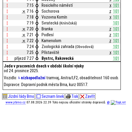
¦
7.15
Rosického náměstí
x
101
¦
⨯
7.16
Sochorova
z
101
¦
7.18
Vozovna Komín
x
101
¦
7.19
Svratecká
101
(Kníničská)
¦
⨯
7.20
Branka
z
101
¦
⨯
7.21
Podlesí
z
101
¦
⨯
7.22
Kamenolom
z
101
¦
7.24
Zoologická zahrada
101
(Obvodová)
¦
7.25
Přístaviště
x
101
¦
příjezd 7.27
Bystrc, Rakovecká
101
Jede v pracovních dnech v období školní výuky
od 24. prosince 2025.
Vozidlo:
nízkopodlažní
tramvaj, Anitra/LF2, obsaditelnost 160 osob.
Dopravce: Dopravní podnik města Brna, kurz 00517.
Jízdní řády Brno
Seznam linek
Tisk
Zavřít
www.jrbrno.cz
07.08.2026 22.39 Toto nejsou oficiální stránky dopravců.
@