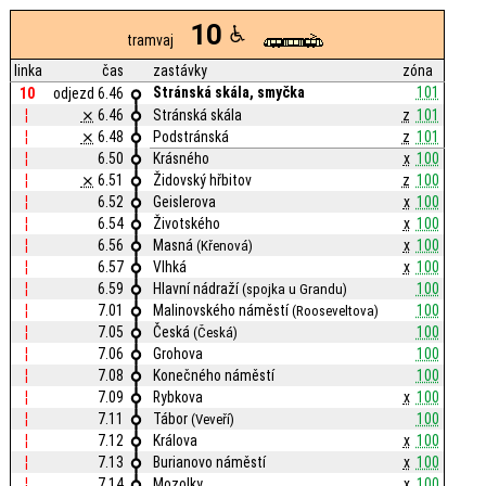
10
tramvaj
linka
čas
zastávky
zóna
Stránská skála, smyčka
101
10
odjezd 6.46
¦
⨯
6.46
Stránská skála
z
101
¦
⨯
6.48
Podstránská
z
101
¦
6.50
Krásného
x
100
¦
⨯
6.51
Židovský hřbitov
z
100
¦
6.52
Geislerova
x
100
¦
6.54
Životského
x
100
¦
6.56
Masná
x
100
(Křenová)
¦
6.57
Vlhká
x
100
¦
6.59
Hlavní nádraží
100
(spojka u Grandu)
¦
7.01
Malinovského náměstí
100
(Rooseveltova)
¦
7.05
Česká
100
(Česká)
¦
7.06
Grohova
100
¦
7.08
Konečného náměstí
100
¦
7.09
Rybkova
x
100
¦
7.11
Tábor
100
(Veveří)
¦
7.12
Králova
x
100
¦
7.13
Burianovo náměstí
x
100
¦
7.14
Mozolky
x
100