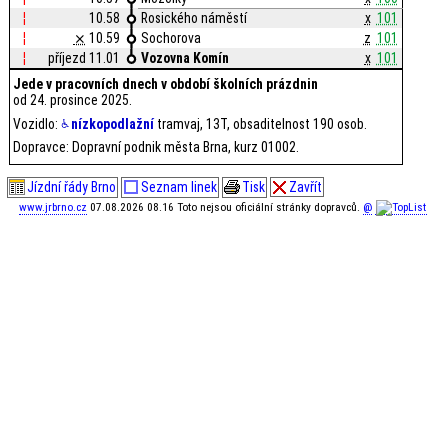
¦
10.58
Rosického náměstí
x
101
¦
⨯
10.59
Sochorova
z
101
¦
příjezd 11.01
Vozovna Komín
x
101
Jede v pracovních dnech v období školních prázdnin
od 24. prosince 2025.
Vozidlo:
nízkopodlažní
tramvaj, 13T, obsaditelnost 190 osob.
Dopravce: Dopravní podnik města Brna, kurz 01002.
Jízdní řády Brno
Seznam linek
Tisk
Zavřít
www.jrbrno.cz
07.08.2026 08.16 Toto nejsou oficiální stránky dopravců.
@