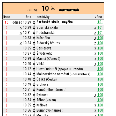
10
tramvaj
linka
čas
zastávky
zóna
Stránská skála, smyčka
101
10
odjezd 10.29
¦
⨯
10.29
Stránská skála
z
101
¦
⨯
10.31
Podstránská
z
101
¦
10.33
Krásného
x
100
¦
⨯
10.34
Židovský hřbitov
z
100
¦
10.35
Geislerova
x
100
¦
10.37
Životského
x
100
¦
10.39
Masná
x
100
(Křenová)
¦
10.40
Vlhká
x
100
¦
10.42
Hlavní nádraží
100
(spojka u Grandu)
¦
10.44
Malinovského náměstí
100
(Rooseveltova)
¦
10.48
Česká
100
(Česká)
¦
10.49
Grohova
100
¦
10.51
Konečného náměstí
100
¦
10.52
Rybkova
x
100
¦
10.54
Tábor
100
(Veveří)
¦
10.55
Králova
x
100
¦
10.56
Burianovo náměstí
x
100
¦
10.57
Mozolky
x
100