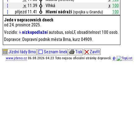
¦
⨯
11.39
Vlhká
x
100
¦
příjezd 11.41
Hlavní nádraží
100
(spojka u Grandu)
Jede v nepracovních dnech
od 24. prosince 2025.
Vozidlo:
nízkopodlažní
autobus, soloLF, obsaditelnost 100 osob.
Dopravce: Dopravní podnik města Brna, kurz 04909.
Jízdní řády Brno
Seznam linek
Tisk
Zavřít
www.jrbrno.cz
06.08.2026 04.23 Toto nejsou oficiální stránky dopravců.
@