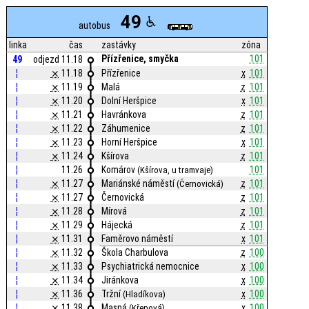
49
autobus
linka
čas
zastávky
zóna
Přízřenice, smyčka
101
49
odjezd 11.18
¦
⨯
11.18
Přízřenice
x
101
¦
⨯
11.19
Malá
z
101
¦
⨯
11.20
Dolní Heršpice
x
101
¦
⨯
11.21
Havránkova
z
101
¦
⨯
11.22
Záhumenice
z
101
¦
⨯
11.23
Horní Heršpice
x
101
¦
⨯
11.24
Kšírova
z
101
¦
11.26
Komárov
101
(Kšírova, u tramvaje)
¦
⨯
11.27
Mariánské náměstí
z
101
(Černovická)
¦
⨯
11.27
Černovická
z
101
¦
⨯
11.28
Mírová
z
101
¦
⨯
11.29
Hájecká
z
101
¦
⨯
11.31
Faměrovo náměstí
x
101
¦
⨯
11.32
Škola Charbulova
z
100
¦
⨯
11.33
Psychiatrická nemocnice
x
100
¦
⨯
11.34
Jiránkova
x
100
¦
⨯
11.36
Tržní
x
100
(Hladíkova)
¦
⨯
11.38
Masná
x
100
(Křenová)