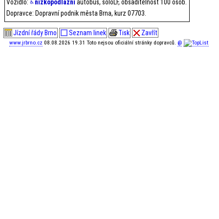
Vozidlo:
nízkopodlažní
autobus, soloLF, obsaditelnost 100 osob.
Dopravce: Dopravní podnik města Brna, kurz 07703.
Jízdní řády Brno
Seznam linek
Tisk
Zavřít
www.jrbrno.cz
08.08.2026 19.31 Toto nejsou oficiální stránky dopravců.
@