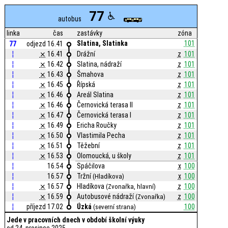
77
autobus
linka
čas
zastávky
zóna
Slatina, Slatinka
101
77
odjezd 16.41
¦
⨯
16.41
Drážní
z
101
¦
⨯
16.42
Slatina, nádraží
z
101
¦
⨯
16.43
Šmahova
z
101
¦
⨯
16.45
Řípská
z
101
¦
⨯
16.46
Areál Slatina
z
101
¦
⨯
16.46
Černovická terasa II
z
101
¦
⨯
16.47
Černovická terasa I
z
101
¦
⨯
16.49
Ericha Roučky
z
101
¦
⨯
16.50
Vlastimila Pecha
z
101
¦
⨯
16.51
Těžební
z
101
¦
⨯
16.53
Olomoucká, u školy
z
101
¦
16.54
Spáčilova
x
100
¦
16.57
Tržní
x
100
(Hladíkova)
¦
⨯
16.57
Hladíkova
z
100
(Zvonařka, hlavní)
¦
⨯
16.59
Autobusové nádraží
z
100
(Zvonařka)
¦
příjezd 17.02
Úzká
100
(severní strana)
Jede v pracovních dnech v období školní výuky
od 24. prosince 2025.