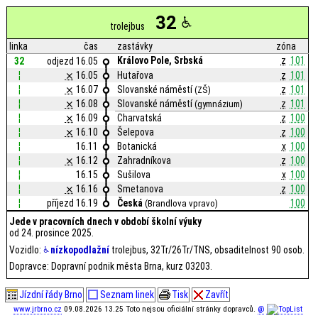
32
trolejbus
linka
čas
zastávky
zóna
Královo Pole, Srbská
z
101
32
odjezd 16.05
¦
⨯
16.05
Hutařova
z
101
¦
⨯
16.07
Slovanské náměstí
z
101
(ZŠ)
¦
⨯
16.08
Slovanské náměstí
z
101
(gymnázium)
¦
⨯
16.09
Charvatská
z
100
¦
⨯
16.10
Šelepova
z
100
¦
16.11
Botanická
x
100
¦
⨯
16.12
Zahradníkova
z
100
¦
16.15
Sušilova
x
100
¦
⨯
16.16
Smetanova
z
100
¦
příjezd 16.19
Česká
100
(Brandlova vpravo)
Jede v pracovních dnech v období školní výuky
od 24. prosince 2025.
Vozidlo:
nízkopodlažní
trolejbus, 32Tr/26Tr/TNS, obsaditelnost 90 osob.
Dopravce: Dopravní podnik města Brna, kurz 03203.
Jízdní řády Brno
Seznam linek
Tisk
Zavřít
www.jrbrno.cz
09.08.2026 13.25 Toto nejsou oficiální stránky dopravců.
@