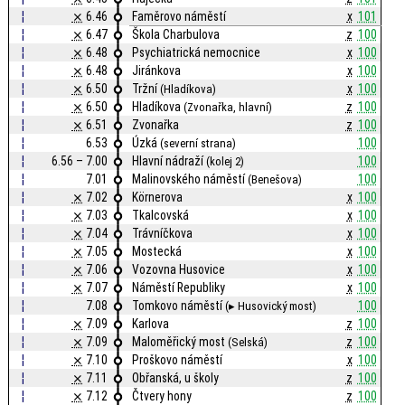
¦
⨯
6.46
Faměrovo náměstí
x
101
¦
⨯
6.47
Škola Charbulova
z
100
¦
⨯
6.48
Psychiatrická nemocnice
x
100
¦
⨯
6.48
Jiránkova
x
100
¦
⨯
6.50
Tržní
x
100
(Hladíkova)
¦
⨯
6.50
Hladíkova
z
100
(Zvonařka, hlavní)
¦
⨯
6.51
Zvonařka
z
100
¦
6.53
Úzká
100
(severní strana)
¦
6.56 – 7.00
Hlavní nádraží
100
(kolej 2)
¦
7.01
Malinovského náměstí
100
(Benešova)
¦
⨯
7.02
Körnerova
x
100
¦
⨯
7.03
Tkalcovská
x
100
¦
⨯
7.04
Trávníčkova
x
100
¦
⨯
7.05
Mostecká
x
100
¦
⨯
7.06
Vozovna Husovice
x
100
¦
⨯
7.07
Náměstí Republiky
x
100
¦
7.08
Tomkovo náměstí
100
(▸ Husovický most)
¦
⨯
7.09
Karlova
z
100
¦
⨯
7.09
Maloměřický most
z
100
(Selská)
¦
⨯
7.10
Proškovo náměstí
x
100
¦
⨯
7.11
Obřanská, u školy
z
100
¦
⨯
7.12
Čtvery hony
z
100