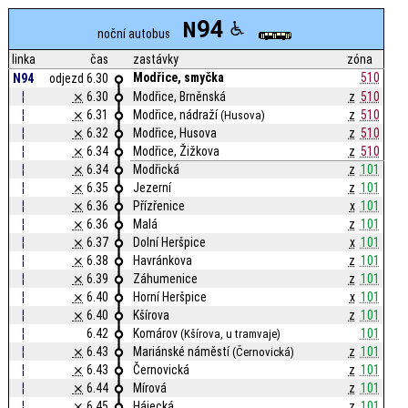
94
N
noční autobus
linka
čas
zastávky
zóna
Modřice, smyčka
510
N94
odjezd 6.30
¦
⨯
6.30
Modřice, Brněnská
z
510
¦
⨯
6.31
Modřice, nádraží
z
510
(Husova)
¦
⨯
6.32
Modřice, Husova
z
510
¦
⨯
6.34
Modřice, Žižkova
z
510
¦
⨯
6.34
Modřická
z
101
¦
⨯
6.35
Jezerní
z
101
¦
⨯
6.36
Přízřenice
x
101
¦
⨯
6.36
Malá
z
101
¦
⨯
6.37
Dolní Heršpice
x
101
¦
⨯
6.38
Havránkova
z
101
¦
⨯
6.39
Záhumenice
z
101
¦
⨯
6.40
Horní Heršpice
x
101
¦
⨯
6.40
Kšírova
z
101
¦
6.42
Komárov
101
(Kšírova, u tramvaje)
¦
⨯
6.43
Mariánské náměstí
z
101
(Černovická)
¦
⨯
6.43
Černovická
z
101
¦
⨯
6.44
Mírová
z
101
¦
⨯
6.45
Hájecká
z
101