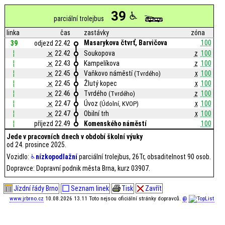
39
parciální trolejbus
linka
čas
zastávky
zóna
Masarykova čtvrť, Barvičova
100
39
odjezd 22.42
¦
⨯
22.42
Soukopova
z
100
¦
⨯
22.43
Kampelíkova
z
100
¦
⨯
22.45
Vaňkovo náměstí
x
100
(Tvrdého)
¦
⨯
22.45
Žlutý kopec
x
100
¦
⨯
22.46
Tvrdého
z
100
(Tvrdého)
¦
⨯
22.47
Úvoz
x
100
(Údolní, KVOP)
¦
⨯
22.47
Obilní trh
x
100
¦
příjezd 22.49
Komenského náměstí
100
Jede v pracovních dnech v období školní výuky
od 24. prosince 2025.
Vozidlo:
nízkopodlažní
parciální trolejbus, 26Tr, obsaditelnost 90 osob.
Dopravce: Dopravní podnik města Brna, kurz 03907.
Jízdní řády Brno
Seznam linek
Tisk
Zavřít
www.jrbrno.cz
10.08.2026 13.11 Toto nejsou oficiální stránky dopravců.
@