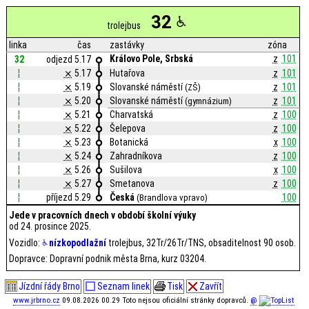
32
trolejbus
linka
čas
zastávky
zóna
Královo Pole, Srbská
z
101
32
odjezd 5.17
¦
⨯
5.17
Hutařova
z
101
¦
⨯
5.19
Slovanské náměstí
z
101
(ZŠ)
¦
⨯
5.20
Slovanské náměstí
z
101
(gymnázium)
¦
⨯
5.21
Charvatská
z
100
¦
⨯
5.22
Šelepova
z
100
¦
⨯
5.23
Botanická
x
100
¦
⨯
5.24
Zahradníkova
z
100
¦
⨯
5.26
Sušilova
x
100
¦
⨯
5.27
Smetanova
z
100
¦
příjezd 5.29
Česká
100
(Brandlova vpravo)
Jede v pracovních dnech v období školní výuky
od 24. prosince 2025.
Vozidlo:
nízkopodlažní
trolejbus, 32Tr/26Tr/TNS, obsaditelnost 90 osob.
Dopravce: Dopravní podnik města Brna, kurz 03204.
Jízdní řády Brno
Seznam linek
Tisk
Zavřít
www.jrbrno.cz
09.08.2026 00.29 Toto nejsou oficiální stránky dopravců.
@