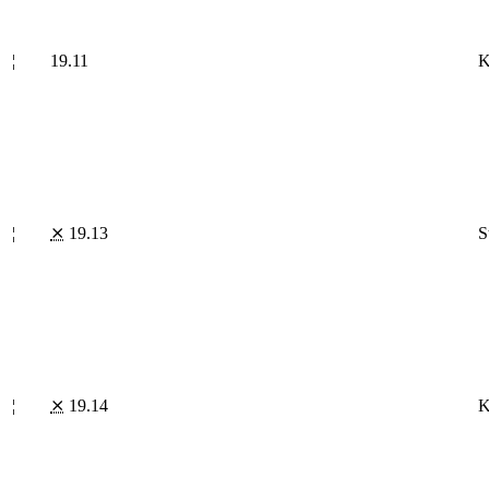
¦
19.11
K
¦
⨯
19.13
S
¦
⨯
19.14
K