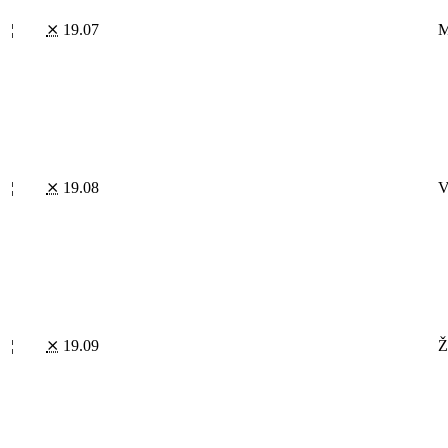
¦
⨯
19.07
M
¦
⨯
19.08
V
¦
⨯
19.09
Ž