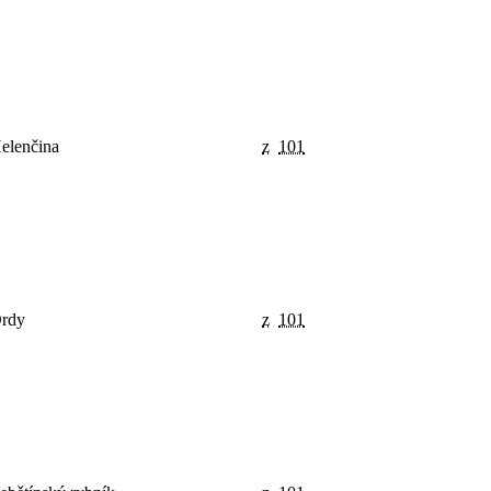
elenčina
z
101
rdy
z
101