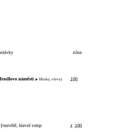
astávky
zóna
endlovo náměstí
100
(▸ Hlinky, vlevo)
ýstaviště, hlavní vstup
z
100