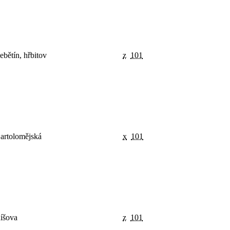
ebětín, hřbitov
z
101
artolomějská
x
101
íšova
z
101