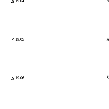
¦
⨯
19.04
A
¦
⨯
19.05
A
¦
⨯
19.06
Š