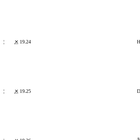
¦
⨯
19.24
H
¦
⨯
19.25
D