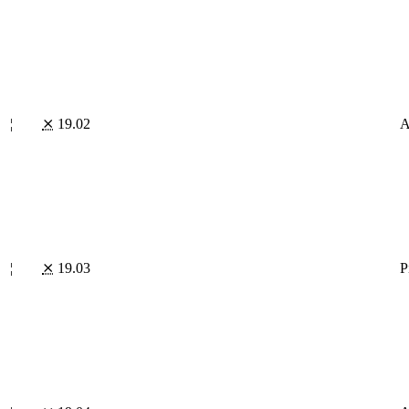
¦
⨯
19.02
A
¦
⨯
19.03
P