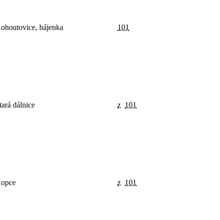
ohoutovice, hájenka
101
tará dálnice
z
101
opce
z
101