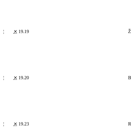
¦
⨯
19.19
Ž
¦
⨯
19.20
B
¦
⨯
19.23
R