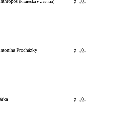
nthropos
z
101
(Pisárecká ▸ z centra)
ntonína Procházky
z
101
árka
z
101