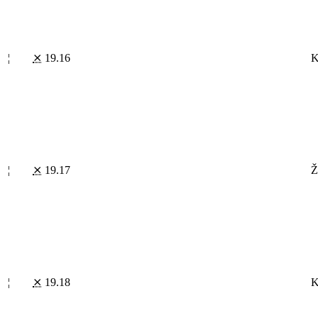
¦
⨯
19.16
K
¦
⨯
19.17
Ž
¦
⨯
19.18
K