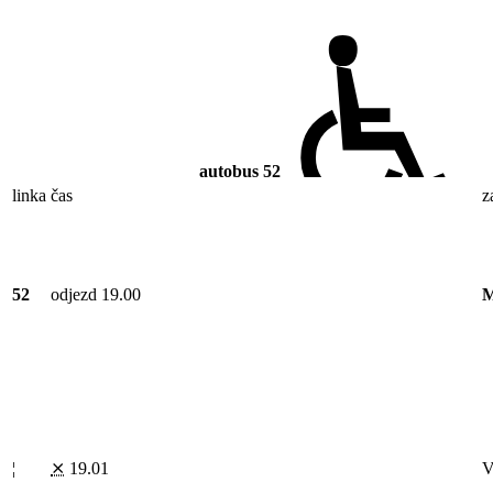
autobus
52
linka
čas
z
52
odjezd 19.00
M
¦
⨯
19.01
V