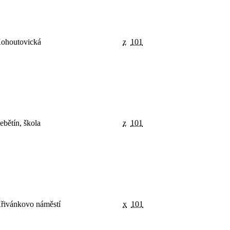
ohoutovická
z
101
ebětín, škola
z
101
řivánkovo náměstí
x
101