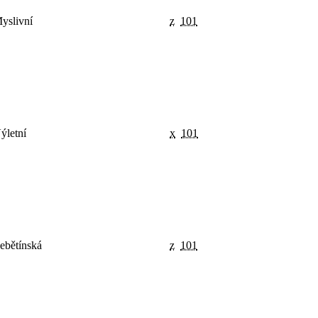
yslivní
z
101
ýletní
x
101
ebětínská
z
101