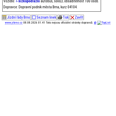
Vozidlo:
nízkopodlažní
autobus, soloLF, obsaditelnost 100 osob.
Dopravce: Dopravní podnik města Brna, kurz 04104.
Jízdní řády Brno
Seznam linek
Tisk
Zavřít
www.jrbrno.cz
08.08.2026 01.41 Toto nejsou oficiální stránky dopravců.
@