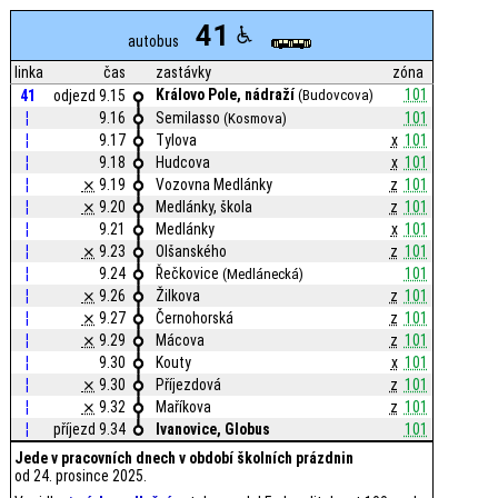
41
autobus
linka
čas
zastávky
zóna
Královo Pole, nádraží
101
41
odjezd 9.15
(Budovcova)
¦
9.16
Semilasso
101
(Kosmova)
¦
9.17
Tylova
x
101
¦
9.18
Hudcova
x
101
¦
⨯
9.19
Vozovna Medlánky
z
101
¦
⨯
9.20
Medlánky, škola
z
101
¦
9.21
Medlánky
x
101
¦
⨯
9.23
Olšanského
z
101
¦
9.24
Řečkovice
101
(Medlánecká)
¦
⨯
9.26
Žilkova
z
101
¦
⨯
9.27
Černohorská
z
101
¦
⨯
9.29
Mácova
z
101
¦
9.30
Kouty
x
101
¦
⨯
9.30
Příjezdová
z
101
¦
⨯
9.32
Maříkova
z
101
¦
příjezd 9.34
Ivanovice, Globus
101
Jede v pracovních dnech v období školních prázdnin
od 24. prosince 2025.