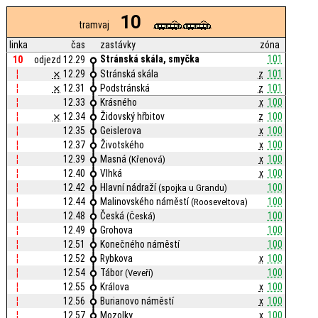
10
tramvaj
linka
čas
zastávky
zóna
Stránská skála, smyčka
101
10
odjezd 12.29
¦
⨯
12.29
Stránská skála
z
101
¦
⨯
12.31
Podstránská
z
101
¦
12.33
Krásného
x
100
¦
⨯
12.34
Židovský hřbitov
z
100
¦
12.35
Geislerova
x
100
¦
12.37
Životského
x
100
¦
12.39
Masná
x
100
(Křenová)
¦
12.40
Vlhká
x
100
¦
12.42
Hlavní nádraží
100
(spojka u Grandu)
¦
12.44
Malinovského náměstí
100
(Rooseveltova)
¦
12.48
Česká
100
(Česká)
¦
12.49
Grohova
100
¦
12.51
Konečného náměstí
100
¦
12.52
Rybkova
x
100
¦
12.54
Tábor
100
(Veveří)
¦
12.55
Králova
x
100
¦
12.56
Burianovo náměstí
x
100
¦
12.57
Mozolky
x
100