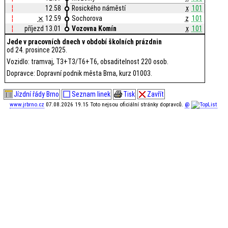
¦
12.58
Rosického náměstí
x
101
¦
⨯
12.59
Sochorova
z
101
¦
příjezd 13.01
Vozovna Komín
x
101
Jede v pracovních dnech v období školních prázdnin
od 24. prosince 2025.
Vozidlo: tramvaj, T3+T3/T6+T6, obsaditelnost 220 osob.
Dopravce: Dopravní podnik města Brna, kurz 01003.
Jízdní řády Brno
Seznam linek
Tisk
Zavřít
www.jrbrno.cz
07.08.2026 19.15 Toto nejsou oficiální stránky dopravců.
@