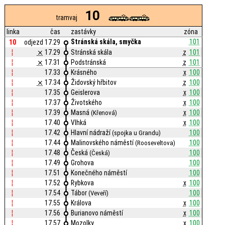
10
tramvaj
linka
čas
zastávky
zóna
Stránská skála, smyčka
101
10
odjezd 17.29
¦
⨯
17.29
Stránská skála
z
101
¦
⨯
17.31
Podstránská
z
101
¦
17.33
Krásného
x
100
¦
⨯
17.34
Židovský hřbitov
z
100
¦
17.35
Geislerova
x
100
¦
17.37
Životského
x
100
¦
17.39
Masná
x
100
(Křenová)
¦
17.40
Vlhká
x
100
¦
17.42
Hlavní nádraží
100
(spojka u Grandu)
¦
17.44
Malinovského náměstí
100
(Rooseveltova)
¦
17.48
Česká
100
(Česká)
¦
17.49
Grohova
100
¦
17.51
Konečného náměstí
100
¦
17.52
Rybkova
x
100
¦
17.54
Tábor
100
(Veveří)
¦
17.55
Králova
x
100
¦
17.56
Burianovo náměstí
x
100
¦
17.57
Mozolky
x
100