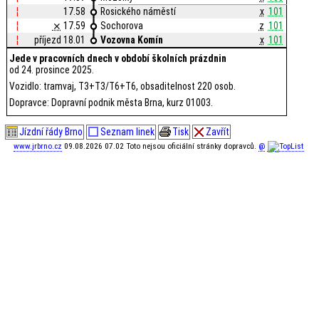
¦
17.58
Rosického náměstí
x
101
¦
⨯
17.59
Sochorova
z
101
¦
příjezd 18.01
Vozovna Komín
x
101
Jede v pracovních dnech v období školních prázdnin
od 24. prosince 2025.
Vozidlo: tramvaj, T3+T3/T6+T6, obsaditelnost 220 osob.
Dopravce: Dopravní podnik města Brna, kurz 01003.
Jízdní řády Brno
Seznam linek
Tisk
Zavřít
www.jrbrno.cz
09.08.2026 07.02 Toto nejsou oficiální stránky dopravců.
@