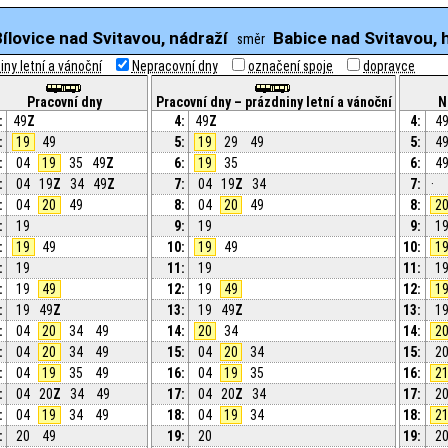
Bílovice nad Svitavou, nádraží
Babice nad Svitavou, 
směr
ny letní a vánoční
Nepracovní dny
označení spoje
dopravce
Pracovní dny
Pracovní dny – prázdniny letní a vánoční
N
:
49
Z
4:
49
Z
4:
4
:
19
49
5:
19
29
49
5:
4
:
04
19
35
49
Z
6:
19
35
6:
4
:
04
19
Z
34
49
Z
7:
04
19
Z
34
7:
·
:
04
20
49
8:
04
20
49
8:
2
:
19
9:
19
9:
1
:
19
49
10:
19
49
10:
1
:
19
11:
19
11:
1
:
19
49
12:
19
49
12:
1
:
19
49
Z
13:
19
49
Z
13:
1
:
04
20
34
49
14:
20
34
14:
2
:
04
20
34
49
15:
04
20
34
15:
2
:
04
19
35
49
16:
04
19
35
16:
2
:
04
20
Z
34
49
17:
04
20
Z
34
17:
2
:
04
19
34
49
18:
04
19
34
18:
2
:
20
49
19:
20
19:
2