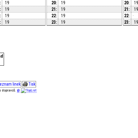
:
19
20:
19
20:
1
:
19
21:
19
21:
1
:
19
22:
19
22:
·
:
19
23:
19
23:
1
ad
eznam linek
Tisk
ky dopravců.
@