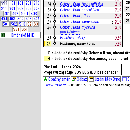
20
N99
151
161
201
210
14
Ochoz u Brna, Na pastýřkách
210
211
301
302
303
304
21
16
Ochoz u Brna, obecní úřad
210
401
402
400+
403
22
17
Ochoz u Brna, příhon
210
404
403+502
405
406
23
19
Ochoz u Brna, kamenolom
z
210
501
502
510
S2
S3
20
Ochoz u Brna, myslivna 
210
S31
S51
pod Hádkem
Brněnská MHD
24
Hostěnice, chaty
720
Hostěnice, obecní úřad
720
26
Z
= Jede až do zastávky
Ochoz u Brna, obecní úř
H
= Jede až do zastávky
Hostěnice, obecní úřad
Platí od 1. ledna 2026
Přepravu zajišťuje: BDS-BUS (
BB
, bez označení)
Opačný směr
Odkaz
Jízdní řády Brno
S
www.jrbrno.cz
06.08.2026 23.09 Toto nejsou oficiální strán