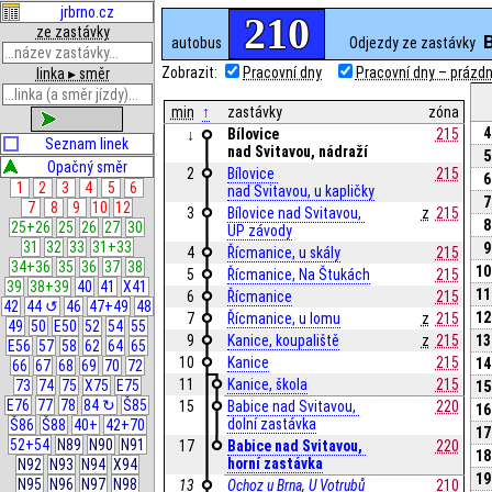
jrbrno.cz
210
ze zastávky
autobus
Odjezdy ze zastávky
Zobrazit:
Pracovní dny
Pracovní dny – prázdni
linka ▸ směr
min
↑
zastávky
zóna
zobrazit
4
Bílovice 
215
↓
Seznam linek
nad Svitavou, nádraží
5
Opačný směr
2
Bílovice 
215
6
1
2
3
4
5
6
nad Svitavou, u kapličky
7
7
8
9
10
12
3
Bílovice nad Svitavou, 
z
215
8
25+26
25
26
27
30
UP závody
31
32
33
31+33
9
4
Řícmanice, u skály
215
34+36
35
36
37
38
10
5
Řícmanice, Na Štukách
215
39
38+39
40
41
X41
11
6
Řícmanice
215
42
44 ↺
46
47+49
48
12
7
Řícmanice, u lomu
z
215
49
50
E50
52
54
55
9
Kanice, koupaliště
z
215
13
E56
57
58
62
64
65
10
Kanice
215
14
66
67
68
69
70
72
11
Kanice, škola
215
73
74
75
X75
E75
15
E76
77
78
84 ↻
Š85
15
Babice nad Svitavou, 
220
16
dolní zastávka
Š86
Š88
40+
42+70
17
52+54
N89
N90
N91
17
Babice nad Svitavou, 
220
18
horní zastávka
N92
N93
N94
X94
19
N95
N96
N97
N98
13
Ochoz u Brna, U Votrubů
210