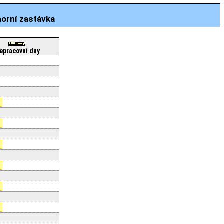
horní zastávka
epracovní dny
9
9
9
0
9
9
9
9
9
0
0
1
0
1
0