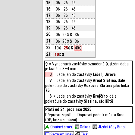
15:
06
26
46
16:
06
26
46
17:
06
26
46
18:
06
26
46
19:
06
26
46
20:
06
25
S
36
21:
06
25
S
36
22:
10
25
S
40
23:
10
S
= Vynechává zastávky označené
, jízdní doba
je kratší o 3–4 min
J
= Jede jen do zastávky
Líšeň, Jírova
V
= Jede jen do zastávky
Areál Slatina
, dále
pokračuje do zastávky
Vozovna Slatina
jako linka
75
S
= Jede jen do zastávky
Krejčího
, dále
pokračuje do zastávky
Slatina, sídliště
Platí od 24. prosince 2025
Přepravu zajišťuje: Dopravní podnik města Brna
(
DP
, bez označení)
Opačný směr
Odkaz
Jízdní řády Brno
Seznam linek
Tisk