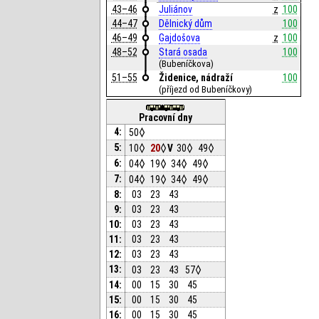
43–46
Juliánov
z
100
44–47
Dělnický dům
100
46–49
Gajdošova
z
100
48–52
Stará osada
100
(Bubeníčkova)
51–55
Židenice, nádraží
100
(příjezd od Bubeníčkovy)
Pracovní dny
4:
50
5:
10
20
V
30
49
6:
04
19
34
49
7:
04
19
34
49
8:
03
23
43
9:
03
23
43
10:
03
23
43
11:
03
23
43
12:
03
23
43
13:
03
23
43
57
14:
00
15
30
45
15:
00
15
30
45
16:
00
15
30
45