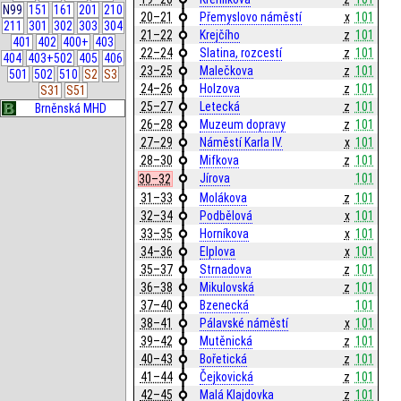
N99
151
161
201
210
20–21
Přemyslovo náměstí
x
101
211
301
302
303
304
21–22
Krejčího
z
101
401
402
400+
403
22–24
Slatina, rozcestí
z
101
404
403+502
405
406
23–25
Malečkova
z
101
501
502
510
S2
S3
24–26
Holzova
z
101
S31
S51
25–27
Letecká
z
101
Brněnská MHD
26–28
Muzeum dopravy
z
101
27–29
Náměstí Karla IV.
x
101
28–30
Mifkova
z
101
Jírova
101
30–32
31–33
Molákova
z
101
32–34
Podbělová
x
101
33–35
Horníkova
x
101
34–36
Elplova
x
101
35–37
Strnadova
z
101
36–38
Mikulovská
z
101
37–40
Bzenecká
101
38–41
Pálavské náměstí
x
101
39–42
Mutěnická
z
101
40–43
Bořetická
z
101
41–44
Čejkovická
z
101
42–45
Malá Klajdovka
z
101