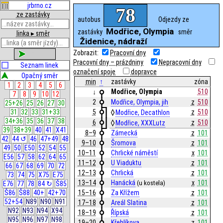
jrbrno.cz
78
ze zastávky
autobus
Odjezdy ze
Modřice, Olympia
zastávky
směr
linka ▸ směr
Židenice, nádraží
Zobrazit:
Pracovní dny
zobrazit
Pracovní dny – prázdniny
Nepracovní dny
Seznam linek
označení spoje
dopravce
Opačný směr
min
↑
zastávky
zóna
1
2
3
4
5
6
Modřice, Olympia
510
↓
7
8
9
10
12
2
Modřice, Olympia, jih
z
510
25+26
25
26
27
30
31
32
33
31+33
5
z
510
Modřice, Decathlon
34+36
35
36
37
38
6
z
510
Modřice, XXXLutz
39
38+39
40
41
X41
8–9
Zámecká
z
101
42
44 ↺
46
47+49
48
9–10
Šromova
z
101
49
50
E50
52
54
55
10–11
Chrlické náměstí
x
101
E56
57
58
62
64
65
11–12
U Viaduktu
z
101
66
67
68
69
70
72
12–13
Chrlická
z
101
73
74
75
X75
E75
13–14
Hanácká
x
101
(u kostela)
E76
77
78
84 ↻
Š85
Š86
Š88
40+
42+70
15–16
Za Křížem
z
101
52+54
N89
N90
N91
17–18
Areál Slatina
z
101
N92
N93
N94
X94
18–19
Řípská
z
101
N95
N96
N97
N98
19–20
Křehlíkova
z
101