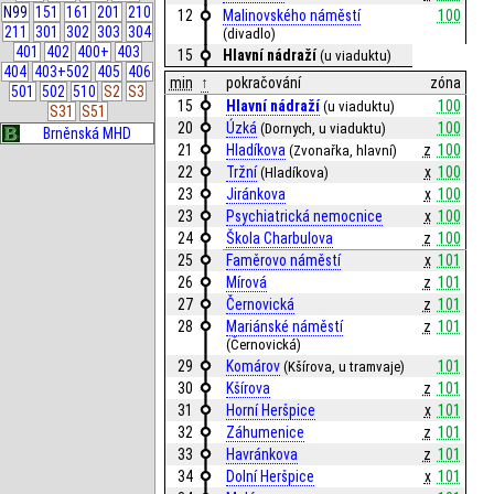
N99
151
161
201
210
12
Malinovského náměstí
100
211
301
302
303
304
(divadlo)
401
402
400+
403
15
Hlavní nádraží
(u viaduktu)
404
403+502
405
406
min
↑
pokračování
zóna
501
502
510
S2
S3
15
Hlavní nádraží
100
(u viaduktu)
S31
S51
20
Úzká
100
(Dornych, u viaduktu)
Brněnská MHD
21
Hladíkova
z
100
(Zvonařka, hlavní)
22
Tržní
x
100
(Hladíkova)
23
Jiránkova
x
100
23
Psychiatrická nemocnice
x
100
24
Škola Charbulova
z
100
25
Faměrovo náměstí
x
101
26
Mírová
z
101
27
Černovická
z
101
28
Mariánské náměstí
z
101
(Černovická)
29
Komárov
101
(Kšírova, u tramvaje)
30
Kšírova
z
101
31
Horní Heršpice
x
101
32
Záhumenice
z
101
33
Havránkova
z
101
34
Dolní Heršpice
x
101