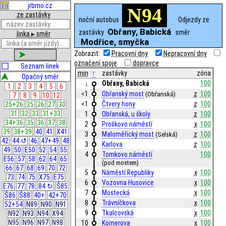
jrbrno.cz
N94
ze zastávky
noční autobus
Odjezdy ze
Obřany, Babická
zastávky
směr
linka ▸ směr
Modřice, smyčka
Zobrazit:
Pracovní dny
Nepracovní dny
zobrazit
označení spoje
dopravce
Seznam linek
min
↑
zastávky
zóna
Opačný směr
Obřany, Babická
100
↓
1
2
3
4
5
6
<1
Obřanský most
z
100
(Obřanská)
7
8
9
10
12
<1
Čtvery hony
z
100
25+26
25
26
27
30
31
32
33
31+33
1
Obřanská, u školy
z
100
34+36
35
36
37
38
2
Proškovo náměstí
x
100
39
38+39
40
41
X41
3
Maloměřický most
z
100
(Selská)
42
44 ↺
46
47+49
48
3
Karlova
z
100
49
50
E50
52
54
55
4
Tomkovo náměstí
100
E56
57
58
62
64
65
(pod mostem)
66
67
68
69
70
72
5
Náměstí Republiky
x
100
73
74
75
X75
E75
6
Vozovna Husovice
x
100
E76
77
78
84 ↻
Š85
7
Mostecká
x
100
Š86
Š88
40+
42+70
8
Trávníčkova
x
100
52+54
N89
N90
N91
9
Tkalcovská
x
100
N92
N93
N94
X94
N95
N96
N97
N98
10
Körnerova
x
100