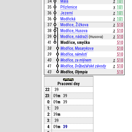
34
Malá
z
101
35
Přízřenice
x
101
36
Jezerní
z
101
36
Modřická
z
101
37
Modřice, Žižkova
z
510
38
Modřice, Husova
z
510
39
Modřice, nádraží
z
510
(Husova)
41
Modřice, smyčka
510
38
Modřice, Masarykova
510
39
Modřice, náměstí
510
40
Modřice, za mlýnem
z
510
41
Modřice, Drůbežářské závody
z
510
43
Modřice, Olympia
510
Pracovní dny
22:
39
23:
09
m
39
0:
09
m
39
1:
39
2:
39
m
3:
39
4:
09
m
39