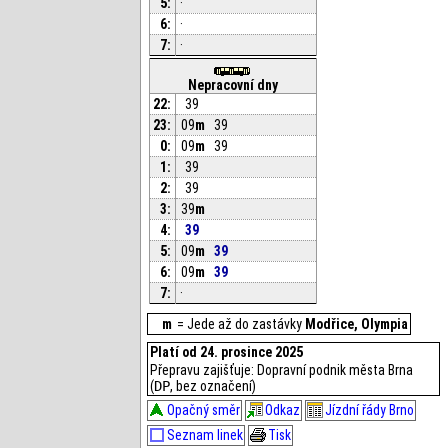
5:
·
6:
·
7:
·
Nepracovní dny
22:
39
23:
09
m
39
0:
09
m
39
1:
39
2:
39
3:
39
m
4:
39
5:
09
m
39
6:
09
m
39
7:
·
m
= Jede až do zastávky
Modřice, Olympia
Platí od 24. prosince 2025
Přepravu zajišťuje: Dopravní podnik města Brna
(
DP
, bez označení)
Opačný směr
Odkaz
Jízdní řády Brno
Seznam linek
Tisk