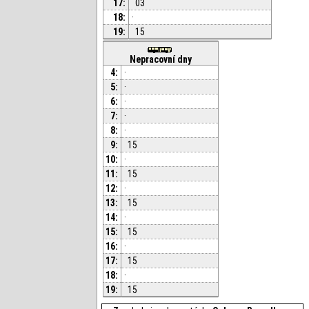
17:
03
18:
·
19:
15
Nepracovní dny
4:
·
5:
·
6:
·
7:
·
8:
·
9:
15
10:
·
11:
15
12:
·
13:
15
14:
·
15:
15
16:
·
17:
15
18:
·
19:
15