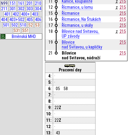
11
Kanice, koupaliště
z
215
N99
151
161
201
210
12
Řícmanice, u lomu
z
215
211
301
302
303
304
15
Řícmanice
215
401
402
400+
403
16
Řícmanice, Na Štukách
215
404
403+502
405
406
501
502
510
S2
S3
17
Řícmanice, u skály
215
S31
S51
18
Bílovice nad Svitavou, 
z
215
UP závody
Brněnská MHD
19
Bílovice 
215
nad Svitavou, u kapličky
21
Bílovice 
215
nad Svitavou, nádraží
Pracovní dny
4:
·
5:
·
6:
05
58
7:
·
8:
·
9:
22
Z
10:
·
11:
22
Z
12:
·
13:
43