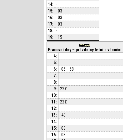
14:
·
15:
03
16:
03
17:
03
18:
·
19:
15
Pracovní dny – prázdniny letní a vánoční
4:
·
5:
·
6:
05
58
7:
·
8:
·
9:
22
Z
10:
·
11:
22
Z
12:
·
13:
43
14:
·
15:
03
16:
03