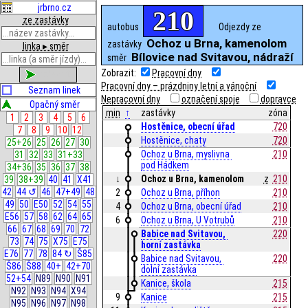
jrbrno.cz
210
ze zastávky
autobus
Odjezdy ze
Ochoz u Brna, kamenolom
zastávky
linka ▸ směr
Bílovice nad Svitavou, nádraží
směr
Zobrazit:
Pracovní dny
zobrazit
Pracovní dny – prázdniny letní a vánoční
Seznam linek
Nepracovní dny
označení spoje
dopravce
Opačný směr
min
↑
zastávky
zóna
1
2
3
4
5
6
Hostěnice, obecní úřad
720
7
8
9
10
12
Hostěnice, chaty
720
25+26
25
26
27
30
Ochoz u Brna, myslivna 
210
31
32
33
31+33
pod Hádkem
34+36
35
36
37
38
↓
Ochoz u Brna, kamenolom
z
210
39
38+39
40
41
X41
42
44 ↺
46
47+49
48
2
Ochoz u Brna, příhon
210
49
50
E50
52
54
55
4
Ochoz u Brna, obecní úřad
210
E56
57
58
62
64
65
6
Ochoz u Brna, U Votrubů
210
66
67
68
69
70
72
Babice nad Svitavou, 
220
73
74
75
X75
E75
horní zastávka
E76
77
78
84 ↻
Š85
Babice nad Svitavou, 
220
Š86
Š88
40+
42+70
dolní zastávka
52+54
N89
N90
N91
Kanice, škola
215
N92
N93
N94
X94
9
Kanice
215
N95
N96
N97
N98