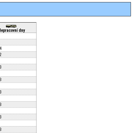
Nepracovní dny
4
2
3
3
3
3
3
3