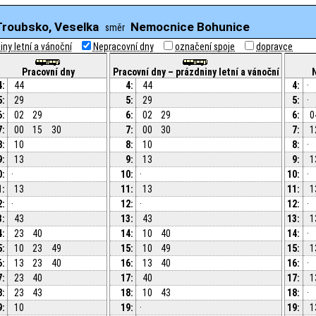
Troubsko, Veselka
Nemocnice Bohunice
směr
ny letní a vánoční
Nepracovní dny
označení spoje
dopravce
Pracovní dny
Pracovní dny – prázdniny letní a vánoční
4:
44
4:
44
4:
·
5:
29
5:
29
5:
·
6:
02
29
6:
02
29
6:
0
7:
00
15
30
7:
00
30
7:
1
8:
10
8:
10
8:
·
9:
13
9:
13
9:
1
0:
·
10:
·
10:
·
1:
13
11:
13
11:
1
2:
·
12:
·
12:
·
3:
43
13:
43
13:
1
4:
23
40
14:
10
40
14:
·
5:
10
23
49
15:
10
49
15:
1
6:
13
23
40
16:
13
40
16:
·
7:
23
40
17:
40
17:
1
8:
23
43
18:
10
43
18:
·
9:
10
19:
·
19:
1