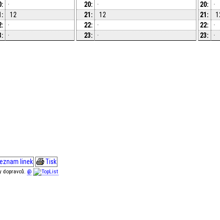
0:
·
20:
·
20:
·
1:
12
21:
12
21:
1
2:
·
22:
·
22:
·
3:
·
23:
·
23:
·
eznam linek
Tisk
ky dopravců.
@