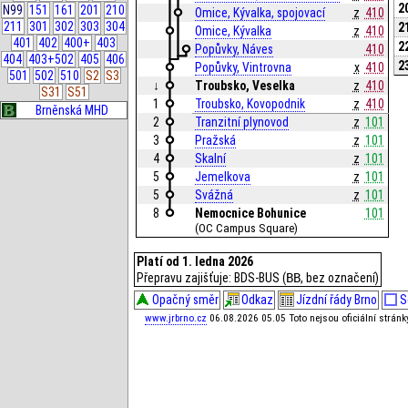
2
N99
151
161
201
210
Omice, Kývalka, spojovací
z
410
211
301
302
303
304
2
Omice, Kývalka
z
410
401
402
400+
403
2
Popůvky, Náves
410
404
403+502
405
406
2
Popůvky, Vintrovna
x
410
501
502
510
S2
S3
↓
Troubsko, Veselka
z
410
S31
S51
1
Troubsko, Kovopodnik
z
410
Brněnská MHD
2
Tranzitní plynovod
z
101
3
Pražská
z
101
4
Skalní
z
101
5
Jemelkova
z
101
5
Svážná
z
101
8
Nemocnice Bohunice
101
(OC Campus Square)
Platí od 1. ledna 2026
Přepravu zajišťuje: BDS-BUS (
BB
, bez označení)
Opačný směr
Odkaz
Jízdní řády Brno
S
www.jrbrno.cz
06.08.2026 05.05 Toto nejsou oficiální strán