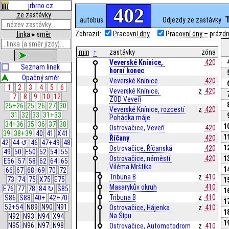
jrbrno.cz
402
ze zastávky
autobus
Odjezdy ze zastávky
Zobrazit:
Pracovní dny
Pracovní dny – prázdni
linka ▸ směr
min
↑
zastávky
zóna
zobrazit
Veverské Knínice, 
420
Seznam linek
horní konec
Opačný směr
Veverské Knínice
420
1
2
3
4
5
6
Veverské Knínice, 
z
420
7
8
9
10
12
ZOD Veveří
25+26
25
26
27
30
Veverské Knínice, rozcestí 
z
420
31
32
33
31+33
Pohádka máje
34+36
35
36
37
38
1
Ostrovačice, Veveří
420
39
38+39
40
41
X41
1
Říčany
420
42
44 ↺
46
47+49
48
1
Ostrovačice, Říčanská
420
49
50
E50
52
54
55
Ostrovačice, náměstí 
420
1
E56
57
58
62
64
65
Viléma Mrštíka
1
66
67
68
69
70
72
Tribuna B
z
410
73
74
75
X75
E75
1
Masarykův okruh
410
E76
77
78
84 ↻
Š85
1
Tribuna B
z
410
Š86
Š88
40+
42+70
1
52+54
N89
N90
N91
Ostrovačice, Hájenka 
z
410
1
Na Šípu
N92
N93
N94
X94
1
N95
N96
N97
N98
Ostrovačice, Automotodrom
z
410