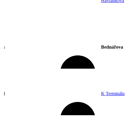
Havránkova
↓
Bednářova
1
K Terminálu