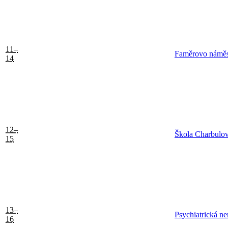
11–
Faměrovo náměs
14
12–
Škola Charbulo
15
13–
Psychiatrická n
16