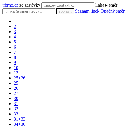
jrbrno.cz
ze zastávky
linka ▸ směr
Seznam linek
Opačný směr
zobrazit
1
2
3
4
5
6
7
8
9
10
12
25+26
25
26
27
30
31
32
33
31+33
34+36