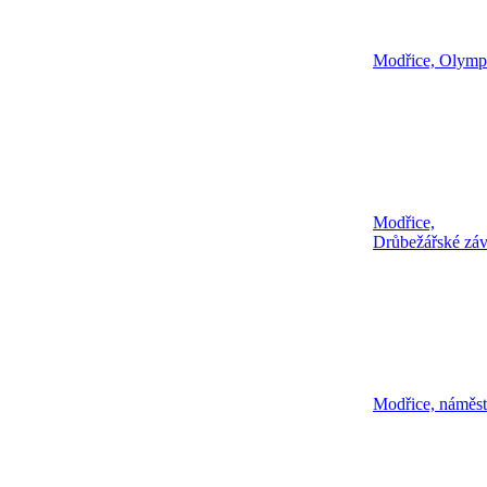
Modřice, Olympi
Modřice,
Drůbežářské zá
Modřice, náměst