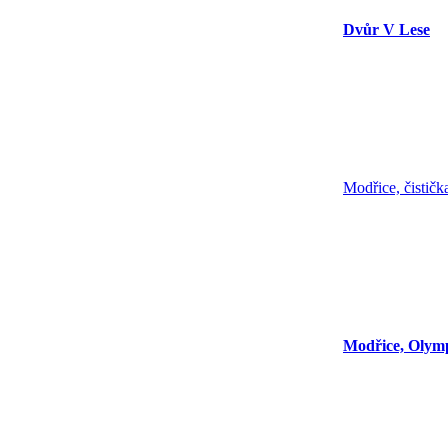
Dvůr V Lese
Modřice, čističk
Modřice, Olym