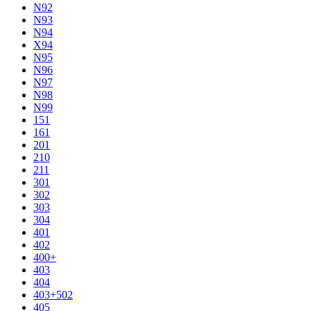
N92
N93
N94
X94
N95
N96
N97
N98
N99
151
161
201
210
211
301
302
303
304
401
402
400+
403
404
403+502
405