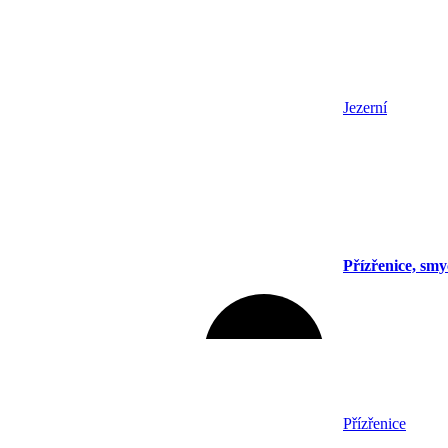
Jezerní
Přízřenice, sm
Přízřenice