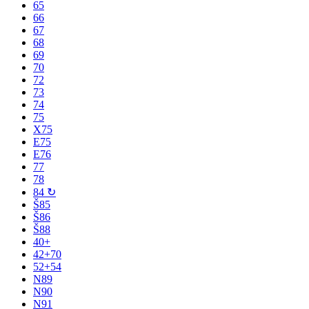
65
66
67
68
69
70
72
73
74
75
X75
E75
E76
77
78
84 ↻
Š85
Š86
Š88
40+
42+70
52+54
N89
N90
N91