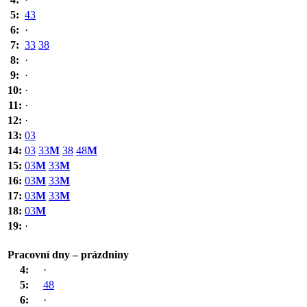
5:
43
6:
·
7:
33
38
8:
·
9:
·
10:
·
11:
·
12:
·
13:
03
14:
03
33
M
38
48
M
15:
03
M
33
M
16:
03
M
33
M
17:
03
M
33
M
18:
03
M
19:
·
Pracovní dny – prázdniny
4:
·
5:
48
6:
·