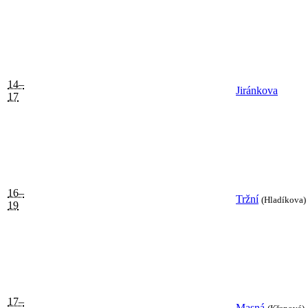
14–
Jiránkova
17
16–
Tržní
(Hladíkova)
19
17–
Masná