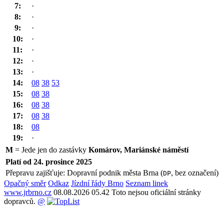
7:
·
8:
·
9:
·
10:
·
11:
·
12:
·
13:
·
14:
08
38
53
15:
08
38
16:
08
38
17:
08
38
18:
08
19:
·
M
= Jede jen do zastávky
Komárov, Mariánské náměstí
Platí od 24. prosince 2025
Přepravu zajišťuje: Dopravní podnik města Brna (
, bez označení)
DP
Opačný směr
Odkaz
Jízdní řády Brno
Seznam linek
www.jrbrno.cz
08.08.2026 05.42 Toto nejsou oficiální stránky
dopravců.
@