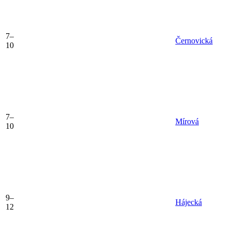
7–
Černovická
10
7–
Mírová
10
9–
Hájecká
12