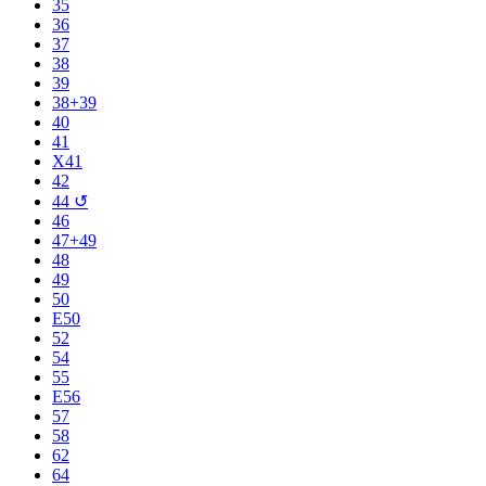
35
36
37
38
39
38+39
40
41
X41
42
44 ↺
46
47+49
48
49
50
E50
52
54
55
E56
57
58
62
64