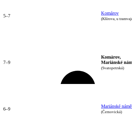
Komárov
5–7
(Kšírova, u tramvaj
Komárov,
7–9
Mariánské nám
(Svatopetrská)
Mariánské náměs
6–9
(Černovická)