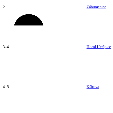
2
Záhumenice
3–4
Horní Heršpice
4–5
Kšírova