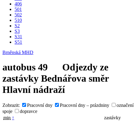
406
501
502
510
S2
S3
S31
S51
Brněnská MHD
autobus
49
Odjezdy ze
zastávky
Bednářova
směr
Hlavní nádraží
Zobrazit:
Pracovní dny
Pracovní dny – prázdniny
označení
spoje
dopravce
min
↑
zastávky