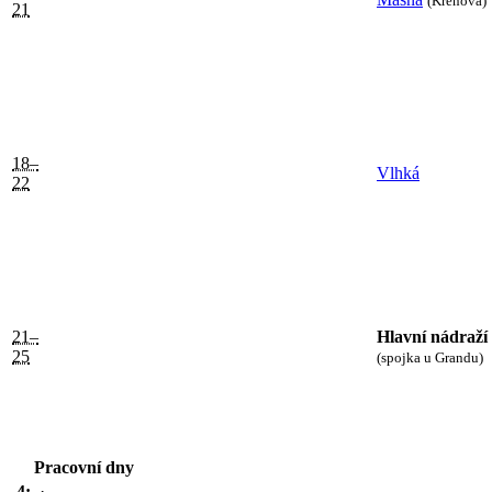
(Křenová)
21
18–
Vlhká
22
21–
Hlavní nádraží
25
(spojka u Grandu)
Pracovní dny
4:
·