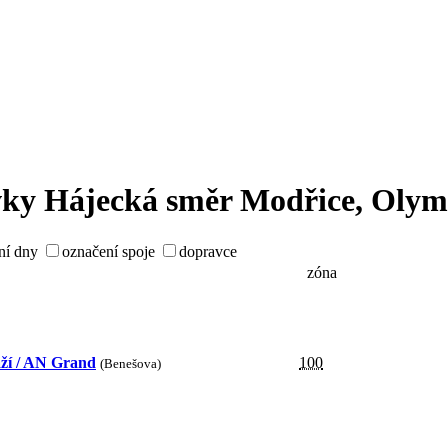
vky
Hájecká
směr
Modřice, Olym
ní dny
označení spoje
dopravce
zóna
ží / AN Grand
100
(Benešova)