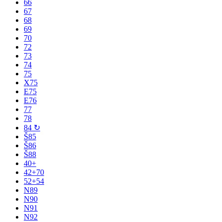
66
67
68
69
70
72
73
74
75
X75
E75
E76
77
78
84 ↻
Š85
Š86
Š88
40+
42+70
52+54
N89
N90
N91
N92