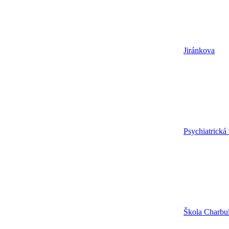
Jiránkova
Psychiatrická
Škola Charbu