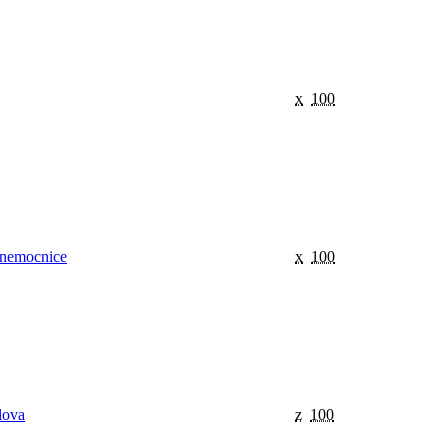
x
100
 nemocnice
x
100
lova
z
100