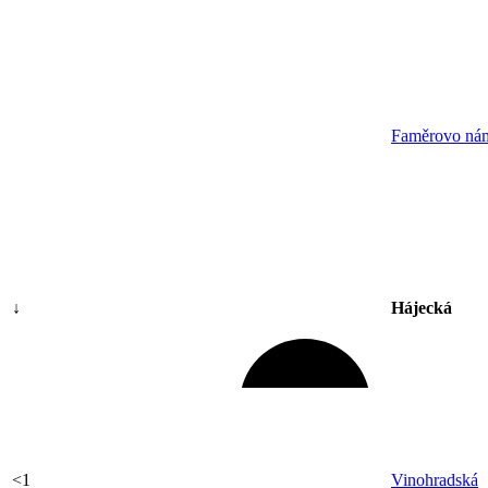
Faměrovo nám
↓
Hájecká
<1
Vinohradská