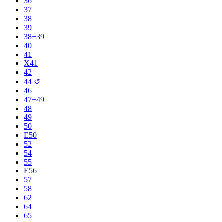
36
37
38
39
38+39
40
41
X41
42
44 ↺
46
47+49
48
49
50
E50
52
54
55
E56
57
58
62
64
65