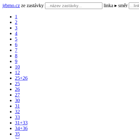
jrbrno.cz
ze zastávky
linka ▸ směr
1
2
3
4
5
6
7
8
9
10
12
25+26
25
26
27
30
31
32
33
31+33
34+36
35