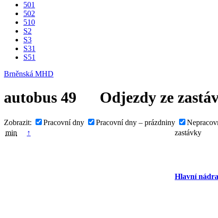
501
502
510
S2
S3
S31
S51
Brněnská MHD
autobus
49
Odjezdy ze zastá
Zobrazit:
Pracovní dny
Pracovní dny – prázdniny
Nepracov
min
↑
zastávky
Hlavní nádra