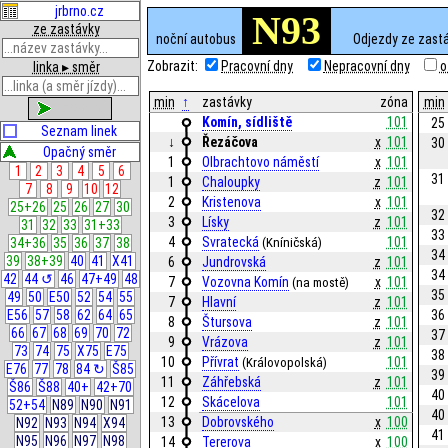
jrbrno.cz
N93
ze zastávky
noční autobus
Odjezdy ze zast
Zobrazit:
Pracovní dny
Nepracovní dny
o
linka ▸ směr
min
↑
zastávky
zóna
min
zobrazit
Komín, sídliště
101
25
Seznam linek
↓
Řezáčova
x
101
30
Opačný směr
1
Olbrachtovo náměstí
x
101
1
2
3
4
5
6
31
1
Chaloupky
z
101
7
8
9
10
12
2
Kristenova
x
101
25+26
25
26
27
30
32
3
Lísky
z
101
31
32
33
31+33
33
4
Svratecká
101
(Kníničská)
34+36
35
36
37
38
34
39
38+39
40
41
X41
6
Jundrovská
z
101
34
42
44 ↺
46
47+49
48
7
Vozovna Komín
x
101
(na mostě)
35
49
50
E50
52
54
55
7
Hlavní
z
101
36
E56
57
58
62
64
65
8
Štursova
z
101
66
67
68
69
70
72
37
9
Vrázova
z
101
73
74
75
X75
E75
38
10
Přívrat
101
(Královopolská)
E76
77
78
84 ↻
Š85
39
11
Záhřebská
z
101
Š86
Š88
40+
42+70
40
12
Skácelova
101
52+54
N89
N90
N91
40
13
Dobrovského
x
100
N92
N93
N94
X94
41
N95
N96
N97
N98
14
Tererova
x
100