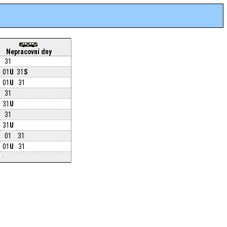
Nepracovní dny
31
01
U
31
S
01
U
31
31
31
U
31
31
U
01
31
01
U
31
·