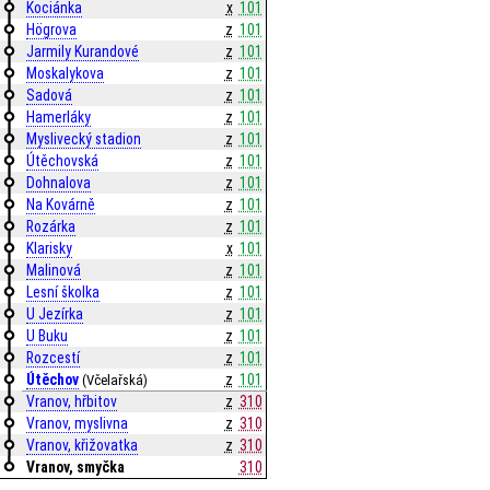
Kociánka
x
101
Högrova
z
101
Jarmily Kurandové
z
101
Moskalykova
z
101
Sadová
z
101
Hamerláky
z
101
Myslivecký stadion
z
101
Útěchovská
z
101
Dohnalova
z
101
Na Kovárně
z
101
Rozárka
z
101
Klarisky
x
101
Malinová
z
101
Lesní školka
z
101
U Jezírka
z
101
U Buku
z
101
Rozcestí
z
101
Útěchov
z
101
(Včelařská)
Vranov, hřbitov
z
310
Vranov, myslivna
z
310
Vranov, křižovatka
z
310
Vranov, smyčka
310