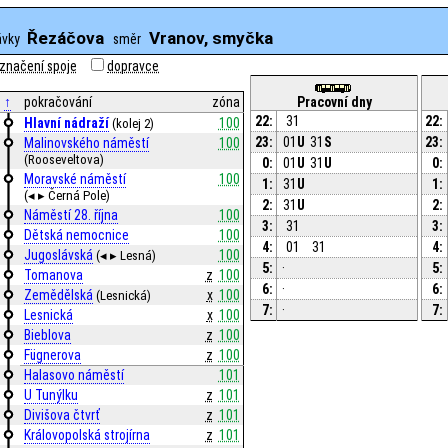
Řezáčova
Vranov, smyčka
ávky
směr
značení spoje
dopravce
↑
pokračování
zóna
Pracovní dny
22:
31
22:
Hlavní nádraží
100
(kolej 2)
23:
01
U
31
S
23:
Malinovského náměstí
100
(Rooseveltova)
0:
01
U
31
U
0:
Moravské náměstí
100
1:
31
U
1:
(◂ ▸ Černá Pole)
2:
31
U
2:
Náměstí 28. října
100
3:
31
3:
Dětská nemocnice
100
4:
01
31
4:
Jugoslávská
100
(◂ ▸ Lesná)
5:
·
5:
Tomanova
z
100
6:
·
6:
Zemědělská
x
100
(Lesnická)
7:
·
7:
Lesnická
x
100
Bieblova
z
100
Fügnerova
z
100
Halasovo náměstí
101
U Tunýlku
z
101
Divišova čtvrť
z
101
Královopolská strojírna
z
101