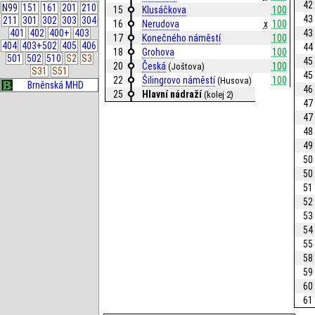
42
N99
151
161
201
210
15
Klusáčkova
100
43
211
301
302
303
304
16
Nerudova
x
100
43
401
402
400+
403
17
Konečného náměstí
100
404
403+502
405
406
44
18
Grohova
100
501
502
510
S2
S3
45
20
Česká
100
(Joštova)
S31
S51
45
22
Šilingrovo náměstí
100
(Husova)
Brněnská MHD
46
25
Hlavní nádraží
(kolej 2)
47
47
48
49
50
50
51
52
53
54
55
58
59
60
61