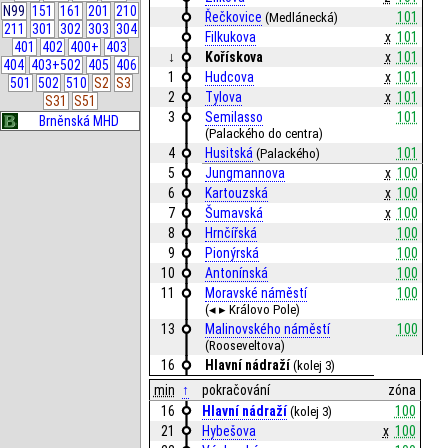
N99
151
161
201
210
Řečkovice
101
(Medlánecká)
211
301
302
303
304
Filkukova
x
101
401
402
400+
403
↓
Kořískova
x
101
404
403+502
405
406
1
Hudcova
x
101
501
502
510
S2
S3
2
Tylova
x
101
S31
S51
3
Semilasso
101
Brněnská MHD
(Palackého do centra)
4
Husitská
101
(Palackého)
5
Jungmannova
x
100
6
Kartouzská
x
100
7
Šumavská
x
100
8
Hrnčířská
100
9
Pionýrská
100
10
Antonínská
100
11
Moravské náměstí
100
(◂ ▸ Královo Pole)
13
Malinovského náměstí
100
(Rooseveltova)
16
Hlavní nádraží
(kolej 3)
min
↑
pokračování
zóna
16
Hlavní nádraží
100
(kolej 3)
21
Hybešova
x
100