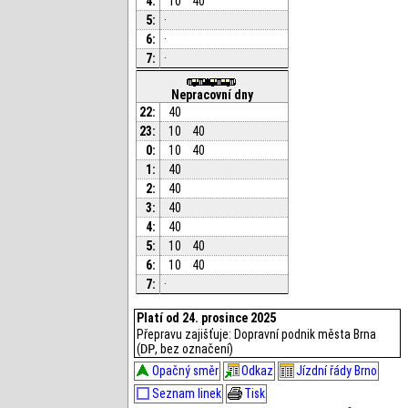
4:
10
40
5:
·
6:
·
7:
·
Nepracovní dny
22:
40
23:
10
40
0:
10
40
1:
40
2:
40
3:
40
4:
40
5:
10
40
6:
10
40
7:
·
Platí od 24. prosince 2025
Přepravu zajišťuje: Dopravní podnik města Brna
(
DP
, bez označení)
Opačný směr
Odkaz
Jízdní řády Brno
Seznam linek
Tisk