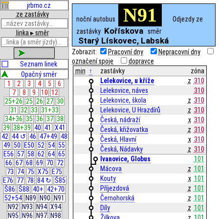
jrbrno.cz
N91
ze zastávky
noční autobus
Odjezdy ze
Kořískova
zastávky
směr
linka ▸ směr
Starý Lískovec, Labská
Zobrazit:
Pracovní dny
Nepracovní dny
zobrazit
označení spoje
dopravce
Seznam linek
min
↑
zastávky
zóna
Opačný směr
Lelekovice, u kříže
z
310
1
2
3
4
5
6
Lelekovice, náves
310
7
8
9
10
12
Lelekovice, škola
z
310
25+26
25
26
27
30
31
32
33
31+33
Lelekovice, U Hrazdírů
z
310
34+36
35
36
37
38
Česká, nádraží
x
310
39
38+39
40
41
X41
Česká, křižovatka
z
310
42
44 ↺
46
47+49
48
Česká, Hlavní
x
310
49
50
E50
52
54
55
Česká, Nádavky
z
310
E56
57
58
62
64
65
Ivanovice, Globus
101
66
67
68
69
70
72
Mácova
z
101
73
74
75
X75
E75
Kouty
x
101
E76
77
78
84 ↻
Š85
Příjezdová
z
101
Š86
Š88
40+
42+70
52+54
N89
N90
N91
Černohorská
z
101
N92
N93
N94
X94
Díly
z
101
N95
N96
N97
N98
Žilkova
z
101