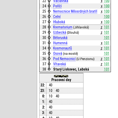
22
Václavská
x
100
24
Poříčí
x
100
25
Nemocnice Milosrdných bratří
x
100
26
Celní
100
27
Hluboká
x
100
28
Krematorium
z
101
(Jihlavská)
29
Uzbecká
z
101
(Dlouhá)
30
Běloruská
101
31
Humenná
x
101
34
Kosmonautů
z
101
35
Osová
101
(na mostě)
36
Pod Nemocnicí
z
101
(U Penzionu)
37
Vltavská
z
101
38
Starý Lískovec, Labská
101
Pracovní dny
22:
40
23:
10
40
0:
10
40
1:
40
2:
40
3:
40