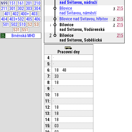
nad Svitavou, nádraží
N99
151
161
201
210
Bílovice 
x
215
211
301
302
303
304
nad Svitavou, náměstí
401
402
400+
403
Bílovice nad Svitavou, hřbitov
z
215
404
403+502
405
406
501
502
510
S2
S3
↓
Bílovice 
z
215
nad Svitavou, Vodárenská
S31
S51
2
Bílovice 
215
Brněnská MHD
nad Svitavou, Soběšická
Pracovní dny
4:
·
5:
·
6:
18
48
7:
33
8:
18
9:
·
10:
18
11:
·
12:
18
13:
18
14:
18
15:
03
16:
03