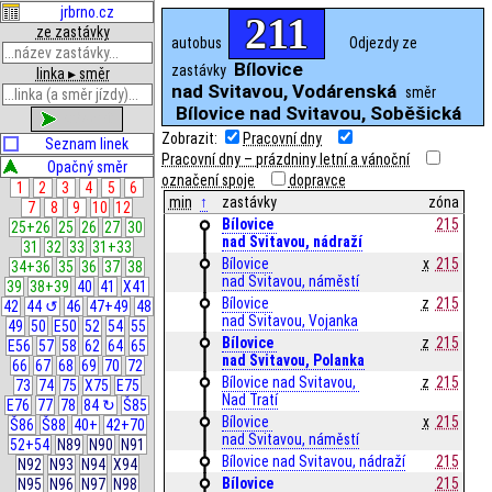
jrbrno.cz
211
ze zastávky
autobus
Odjezdy ze
Bílovice
zastávky
linka ▸ směr
nad Svitavou, Vodárenská
směr
Bílovice nad Svitavou, Soběšická
zobrazit
Zobrazit:
Pracovní dny
Seznam linek
Pracovní dny – prázdniny letní a vánoční
Opačný směr
označení spoje
dopravce
1
2
3
4
5
6
min
↑
zastávky
zóna
7
8
9
10
12
Bílovice 
215
25+26
25
26
27
30
nad Svitavou, nádraží
31
32
33
31+33
Bílovice 
x
215
34+36
35
36
37
38
nad Svitavou, náměstí
39
38+39
40
41
X41
Bílovice 
z
215
42
44 ↺
46
47+49
48
nad Svitavou, Vojanka
49
50
E50
52
54
55
Bílovice 
z
215
E56
57
58
62
64
65
nad Svitavou, Polanka
66
67
68
69
70
72
Bílovice nad Svitavou, 
z
215
73
74
75
X75
E75
Nad Tratí
E76
77
78
84 ↻
Š85
Bílovice 
x
215
Š86
Š88
40+
42+70
nad Svitavou, náměstí
52+54
N89
N90
N91
Bílovice nad Svitavou, nádraží
215
N92
N93
N94
X94
Bílovice 
215
N95
N96
N97
N98