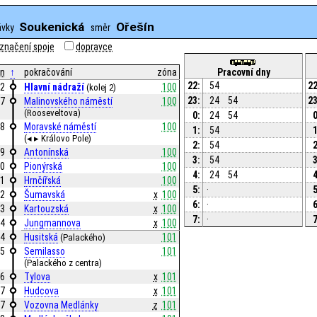
Soukenická
Ořešín
ávky
směr
značení spoje
dopravce
n
↑
pokračování
zóna
Pracovní dny
22:
54
22
2
Hlavní nádraží
100
(kolej 2)
23:
24
54
23
7
Malinovského náměstí
100
(Rooseveltova)
0:
24
54
0
8
Moravské náměstí
100
1:
54
1
(◂ ▸ Královo Pole)
2:
54
2
9
Antonínská
100
3:
54
3
0
Pionýrská
100
4:
24
54
4
1
Hrnčířská
100
5:
·
5
2
Šumavská
x
100
6:
·
6
3
Kartouzská
x
100
7:
·
7
4
Jungmannova
x
100
4
Husitská
101
(Palackého)
5
Semilasso
101
(Palackého z centra)
6
Tylova
x
101
7
Hudcova
x
101
7
Vozovna Medlánky
z
101