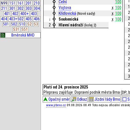
1
Celní
100
N99
151
161
201
210
1
Vojtova
x
100
211
301
302
303
304
2
Křídlovická
x
100
(Nové sady)
401
402
400+
403
2
404
403+502
405
406
↓
Soukenická
x
100
2
501
502
510
S2
S3
2
Hlavní nádraží
(kolej 2)
S31
S51
2
Brněnská MHD
2
2
2
2
2
2
3
3
Platí od 24. prosince 2025
Přepravu zajišťuje: Dopravní podnik města Brna (
DP
, 
Opačný směr
Odkaz
Jízdní řády Brno
S
www.jrbrno.cz
09.08.2026 08.49 Toto nejsou oficiální strán