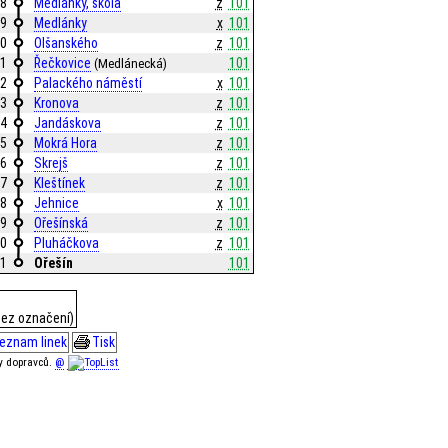
8
Medlánky, škola
z
101
9
Medlánky
x
101
0
Olšanského
z
101
1
Řečkovice
101
(Medlánecká)
2
Palackého náměstí
x
101
3
Kronova
z
101
4
Jandáskova
z
101
5
Mokrá Hora
z
101
6
Skrejš
z
101
7
Kleštínek
z
101
8
Jehnice
x
101
9
Ořešínská
z
101
0
Pluháčkova
z
101
1
Ořešín
101
bez označení)
eznam linek
Tisk
ky dopravců.
@