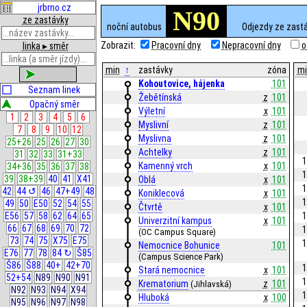
jrbrno.cz
N90
ze zastávky
noční autobus
Odjezdy ze zast
Zobrazit:
Pracovní dny
Nepracovní dny
o
linka ▸ směr
min
↑
zastávky
zóna
mi
zobrazit
Kohoutovice, hájenka
101
Seznam linek
Žebětínská
z
101
Opačný směr
Výletní
x
101
1
2
3
4
5
6
Myslivní
z
101
7
8
9
10
12
Myslivna
z
101
25+26
25
26
27
30
Achtelky
z
101
31
32
33
31+33
1
Kamenný vrch
x
101
34+36
35
36
37
38
1
39
38+39
40
41
X41
Oblá
x
101
1
42
44 ↺
46
47+49
48
Koniklecová
x
101
1
49
50
E50
52
54
55
Čtvrtě
x
101
1
E56
57
58
62
64
65
Univerzitní kampus
x
101
66
67
68
69
70
72
1
(OC Campus Square)
73
74
75
X75
E75
1
Nemocnice Bohunice
101
E76
77
78
84 ↻
Š85
(Campus Science Park)
Š86
Š88
40+
42+70
1
Stará nemocnice
x
101
52+54
N89
N90
N91
1
Krematorium
z
101
(Jihlavská)
N92
N93
N94
X94
1
Hluboká
x
100
N95
N96
N97
N98