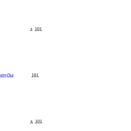
z
101
 smyčka
101
x
101