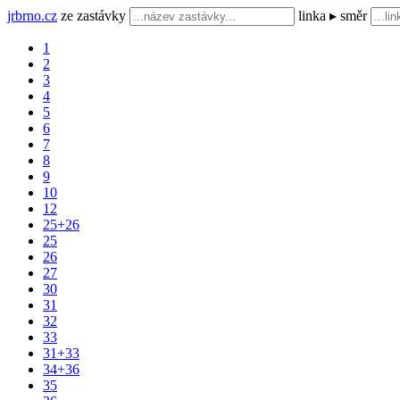
jrbrno.cz
ze zastávky
linka ▸ směr
1
2
3
4
5
6
7
8
9
10
12
25+26
25
26
27
30
31
32
33
31+33
34+36
35