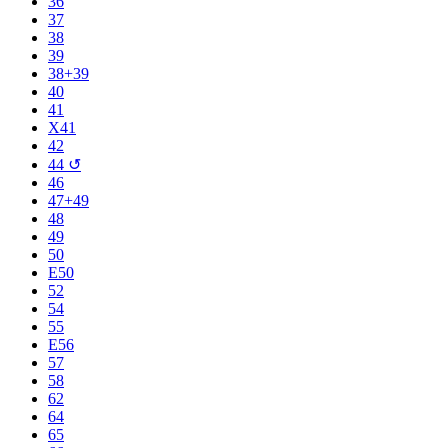
36
37
38
39
38+39
40
41
X41
42
44 ↺
46
47+49
48
49
50
E50
52
54
55
E56
57
58
62
64
65