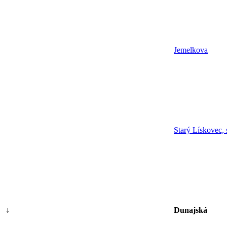
Jemelkova
Starý Lískovec,
↓
Dunajská