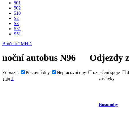
501
502
510
S2
S3
S31
S51
Brněnská MHD
noční autobus
N96
Odjezdy ze
Zobrazit:
Pracovní dny
Nepracovní dny
označení spoje
d
min
↑
zastávky
Bosonohy