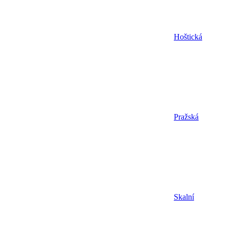
Hoštická
Pražská
Skalní