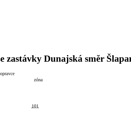
 zastávky
Dunajská
směr
Šlapa
opravce
zóna
101