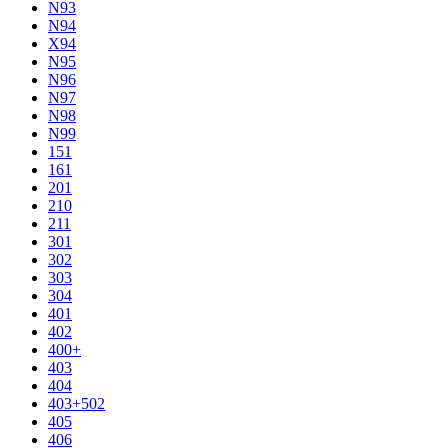
N93
N94
X94
N95
N96
N97
N98
N99
151
161
201
210
211
301
302
303
304
401
402
400+
403
404
403+502
405
406