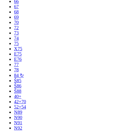
66
67
68
69
70
72
73
74
75
X75
E75
E76
77
78
84 ↻
Š85
Š86
Š88
40+
42+70
52+54
N89
N90
N91
N92