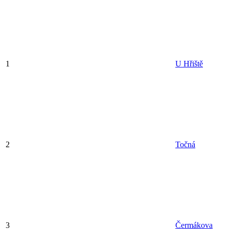
1
U Hřiště
2
Točná
3
Čermákova