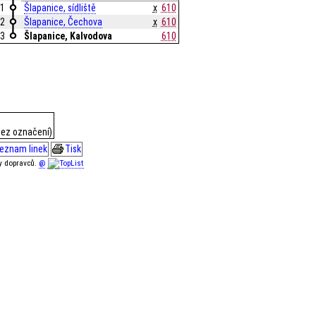
1
Šlapanice, sídliště
x
610
2
Šlapanice, Čechova
x
610
3
Šlapanice, Kalvodova
610
bez označení)
eznam linek
Tisk
ky dopravců.
@