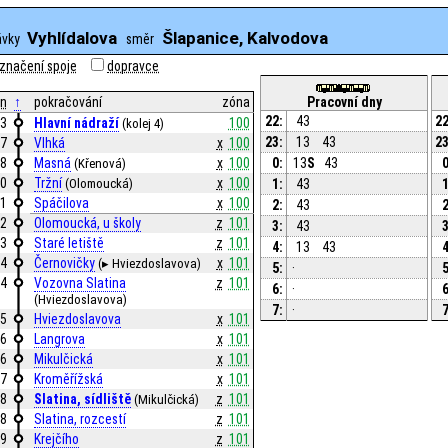
Vyhlídalova
Šlapanice, Kalvodova
ávky
směr
značení spoje
dopravce
n
↑
pokračování
zóna
Pracovní dny
22:
43
22
3
Hlavní nádraží
100
(kolej 4)
23:
13
43
23
7
Vlhká
x
100
8
Masná
x
100
0:
13
S
43
0
(Křenová)
0
Tržní
x
100
(Olomoucká)
1:
43
1
1
Spáčilova
x
100
2:
43
2
2
Olomoucká, u školy
z
101
3:
43
3
3
Staré letiště
z
101
4:
13
43
4
4
Černovičky
x
101
(▸ Hviezdoslavova)
5:
·
5
4
Vozovna Slatina
z
101
6:
·
6
(Hviezdoslavova)
7:
·
7
5
Hviezdoslavova
x
101
6
Langrova
x
101
6
Mikulčická
x
101
7
Kroměřížská
x
101
8
Slatina, sídliště
z
101
(Mikulčická)
8
Slatina, rozcestí
z
101
9
Krejčího
z
101