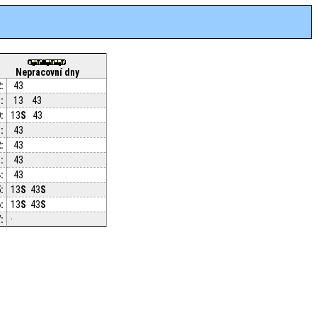
Nepracovní dny
:
43
:
13
43
:
13
S
43
:
43
:
43
:
43
:
43
:
13
S
43
S
:
13
S
43
S
:
·