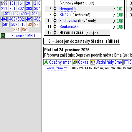
(kruhový objezd u OC)
3
N99
151
161
201
210
211
301
302
303
304
6
Heršpická
z
101
3
401
402
400+
403
8
Strážní
z
100
(Heršpická)
3
404
403+502
405
406
10
Křídlovická
x
100
(Nové sady)
501
502
510
S2
S3
11
Soukenická
x
100
S31
S51
13
Hlavní nádraží
(kolej 4)
Brněnská MHD
S
= Jede jen do zastávky
Slatina, sídliště
Platí od 24. prosince 2025
Přepravu zajišťuje: Dopravní podnik města Brna (
DP
, 
Opačný směr
Odkaz
Jízdní řády Brno
S
www.jrbrno.cz
06.08.2026 14.02 Toto nejsou oficiální strán