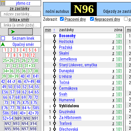
jrbrno.cz
N96
ze zastávky
noční autobus
Odjezdy ze zast
Zobrazit:
Pracovní dny
Nepracovní dny
o
linka ▸ směr
min
↑
zastávky
zóna
mi
zobrazit
Bosonohy
101
1
Seznam linek
Hoštická
z
101
1
Opačný směr
Pražská
z
101
1
1
2
3
4
5
6
Skalní
z
101
2
7
8
9
10
12
Jemelkova
z
101
2
25+26
25
26
27
30
Starý Lískovec, smyčka
101
2
31
32
33
31+33
Dunajská
x
101
2
34+36
35
36
37
38
39
38+39
40
41
X41
U Hřiště
z
101
2
42
44 ↺
46
47+49
48
Točná
z
101
2
49
50
E50
52
54
55
Čermákova
z
101
E56
57
58
62
64
65
2
Svah
z
101
66
67
68
69
70
72
2
Humenná
x
101
73
74
75
X75
E75
2
↓
Vyhlídalova
x
101
E76
77
78
84 ↻
Š85
2
1
Gruzínská
z
101
Š86
Š88
40+
42+70
2
1
Za Hřbitovem
z
101
52+54
N89
N90
N91
2
1
Traťová
z
101
N92
N93
N94
X94
2
N95
N96
N97
N98
3
Ořechovská
x
101