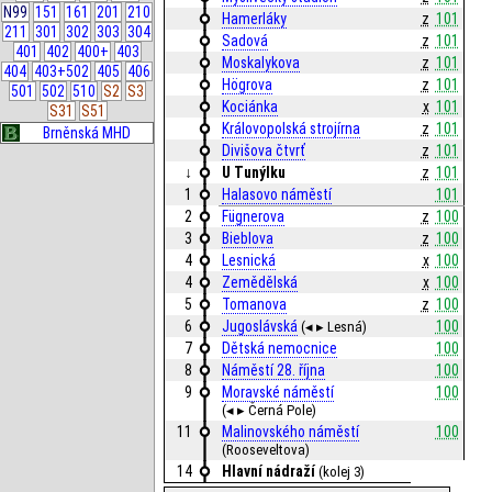
N99
151
161
201
210
Hamerláky
z
101
211
301
302
303
304
Sadová
z
101
401
402
400+
403
Moskalykova
z
101
404
403+502
405
406
Högrova
z
101
501
502
510
S2
S3
Kociánka
x
101
S31
S51
Královopolská strojírna
z
101
Brněnská MHD
Divišova čtvrť
z
101
↓
U Tunýlku
z
101
1
Halasovo náměstí
101
2
Fügnerova
z
100
3
Bieblova
z
100
4
Lesnická
x
100
4
Zemědělská
x
100
5
Tomanova
z
100
6
Jugoslávská
100
(◂ ▸ Lesná)
7
Dětská nemocnice
100
8
Náměstí 28. října
100
9
Moravské náměstí
100
(◂ ▸ Černá Pole)
11
Malinovského náměstí
100
(Rooseveltova)
14
Hlavní nádraží
(kolej 3)