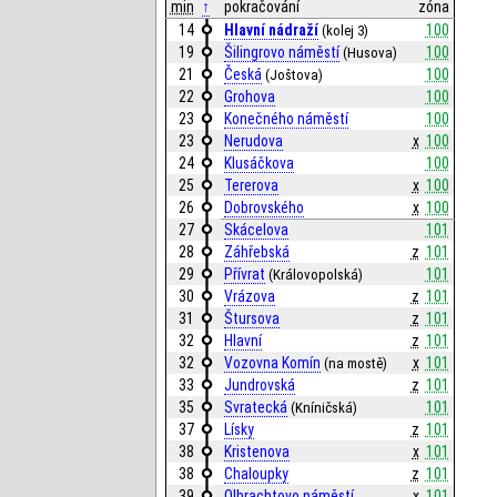
min
↑
pokračování
zóna
14
Hlavní nádraží
100
(kolej 3)
19
Šilingrovo náměstí
100
(Husova)
21
Česká
100
(Joštova)
22
Grohova
100
23
Konečného náměstí
100
23
Nerudova
x
100
24
Klusáčkova
100
25
Tererova
x
100
26
Dobrovského
x
100
27
Skácelova
101
28
Záhřebská
z
101
29
Přívrat
101
(Královopolská)
30
Vrázova
z
101
31
Štursova
z
101
32
Hlavní
z
101
32
Vozovna Komín
x
101
(na mostě)
33
Jundrovská
z
101
35
Svratecká
101
(Kníničská)
37
Lísky
z
101
38
Kristenova
x
101
38
Chaloupky
z
101
39
Olbrachtovo náměstí
x
101