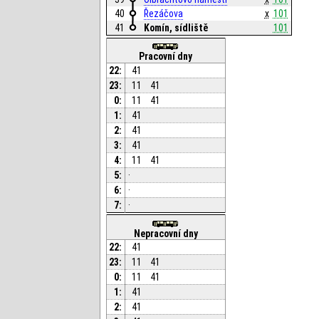
40
Řezáčova
x
101
41
Komín, sídliště
101
Pracovní dny
22:
41
23:
11
41
0:
11
41
1:
41
2:
41
3:
41
4:
11
41
5:
·
6:
·
7:
·
Nepracovní dny
22:
41
23:
11
41
0:
11
41
1:
41
2:
41