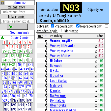
jrbrno.cz
N93
ze zastávky
noční autobus
Odjezdy ze
U Tunýlku
zastávky
směr
linka ▸ směr
Komín, sídliště
Zobrazit:
Pracovní dny
Nepracovní dny
zobrazit
označení spoje
dopravce
Seznam linek
min
↑
zastávky
zóna
Opačný směr
Vranov, smyčka
310
1
2
3
4
5
6
Vranov, křižovatka
z
310
7
8
9
10
12
Vranov, myslivna
z
310
25+26
25
26
27
30
31
32
33
31+33
Vranov, hřbitov
z
310
34+36
35
36
37
38
Útěchov
z
101
39
38+39
40
41
X41
Rozcestí
z
101
42
44 ↺
46
47+49
48
U Buku
z
101
49
50
E50
52
54
55
U Jezírka
z
101
E56
57
58
62
64
65
Lesní školka
z
101
66
67
68
69
70
72
Malinová
z
101
73
74
75
X75
E75
Klarisky
x
101
E76
77
78
84 ↻
Š85
Na Kovárně
z
101
Š86
Š88
40+
42+70
52+54
N89
N90
N91
Dohnalova
z
101
N92
N93
N94
X94
Útěchovská
z
101
N95
N96
N97
N98
Myslivecký stadion
z
101